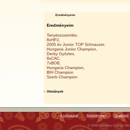
Eredményeim
Eredményeim
Tenyészszemlés,
8xHPJ,
2005 év Junior TOP Schnauzer,
Hungaria Junior Champion,
Derby Győztes,
8xCAC,
7xBOB,
Hungaria Champion,
BIH Champion
Szerb Champion
Okmányok
A schnauzer
|
Eredményeim
|
Családom
© 2008 Dobrotka György. Minde