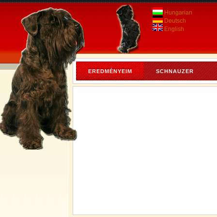
Hungarian
Deutsch
English
EREDMÉNYEIM
SCHNAUZER