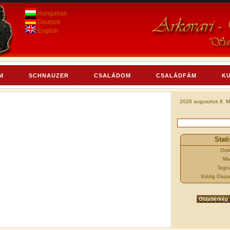
Hungarian
Deutsch
English
M
SCHNAUZER
CSALÁDOM
CSALÁDFÁM
K
2026 augusztus 8. M
Stati
Onl
Ma
Tegn
Eddig Össz
Oldaltérkép