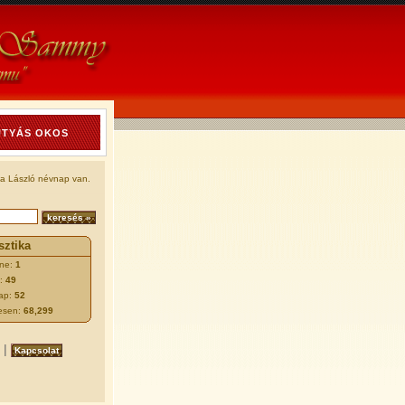
UTYÁS OKOS
a László névnap van.
sztika
ine:
1
:
49
ap:
52
esen:
68,299
|
Kapcsolat