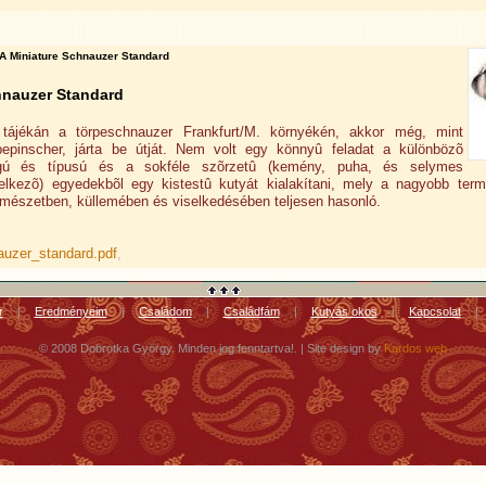
A Miniature Schnauzer Standard
hnauzer Standard
 tájékán a törpeschnauzer Frankfurt/M. környékén, akkor még, mint
pepinscher, járta be útját. Nem volt egy könnyû feladat a különbözõ
ágú és típusú és a sokféle szõrzetû (kemény, puha, és selymes
delkezõ) egyedekbõl egy kistestû kutyát kialakítani, mely a nagyobb ter
mészetben, küllemében és viselkedésében teljesen hasonló.
auzer_standard.pdf
,
r
|
Eredményeim
|
Családom
|
Családfám
|
Kutyás okos
|
Kapcsolat
|
© 2008 Dobrotka György. Minden jog fenntartva!. | Site design by
Kardos web