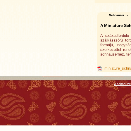
Schnauzer
»
A Miniature Sc
A századforduló
szálkásszõrû tör
formájú, nagys
szerkezettel ren
schnauzerhez, ter
miniature_schn
A schnauze