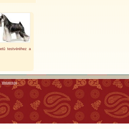
metû testvéréhez a
Webtérkép